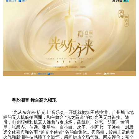
粤韵潮音 舞台高光频现
“光从东方来·拾光上”音乐会一开场就把氛围感拉满，广州城市地
标的无人机航拍画面，和主舞台 “光之隧道”的灯光秀无缝衔接。随
后，电光醒狮和机器人踩着节奏热场，薛凯琪、刘恋、胡夏、黄明
昊、张颜齐、伯远、张星特、白小白、欢子、小阿七、王澳楠、刘思
远全体嘉宾和谷雨 “追光小使者” 谷的白集体走秀亮相，岭南非遗的烟
火气和新潮科技感撞了个满怀，瞬间烘热全场气氛。网友评价：完全