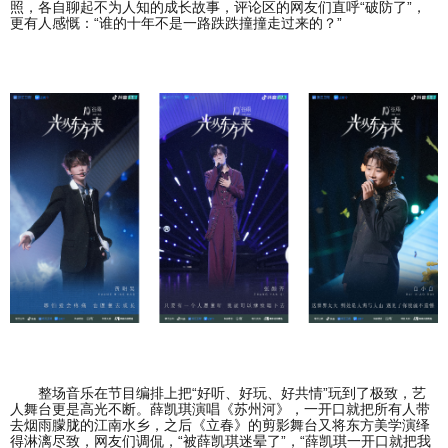
照，各自聊起不为人知的成长故事，评论区的网友们直呼“破防了”，
更有人感慨：“谁的十年不是一路跌跌撞撞走过来的？”
整场音乐在节目编排上把“好听、好玩、好共情”玩到了极致，艺
人舞台更是高光不断。薛凯琪演唱《苏州河》，一开口就把所有人带
去烟雨朦胧的江南水乡，之后《立春》的剪影舞台又将东方美学演绎
得淋漓尽致，网友们调侃，“被薛凯琪迷晕了”，“薛凯琪一开口就把我