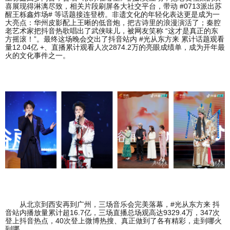
喜展现得淋漓尽致，相关片段刷屏各大社交平台，带动 #0713派出苏
醒王栎鑫炸场# 等话题接连登榜。非遗文化的年轻化表达更是成为一
大亮点：华州皮影配上王晰的低音炮，把古诗里的浪漫演活了；秦腔
老艺术家把抖音热歌唱出了武侠味儿，被网友笑称 “这才是真正的东
方摇滚！”。最终这场晚会交出了抖音站内 #光从东方来 累计话题观看
量12.04亿 +、直播累计观看人次2874.2万的亮眼成绩单，成为开年最
火的文化事件之一。
从北京到西安再到广州，三场音乐会完美落幕，#光从东方来 抖
音站内播放量累计超16.7亿，三场直播总场观高达9329.4万，347次
登上抖音热点，40次登上微博热搜、真正做到了各有精彩，走到哪火
到哪。