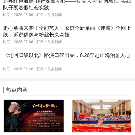
追寻红色航迹 践行深蓝初心——集美大学“红帆蓝海”实践
队开展暑假社会实践
时间：2026-08-06
栏目：
头条新闻
走心单曲来袭！全能艺人王家茵全新单曲《迷羁》全网上
线，诉说偶像与粉丝长久牵挂
时间：2026-07-06
栏目：
头条新闻
《北回归线以北》路演口碑出圈，6.26奔赴山海治愈人心
时间：2026-06-26
栏目：
头条新闻
热点内容