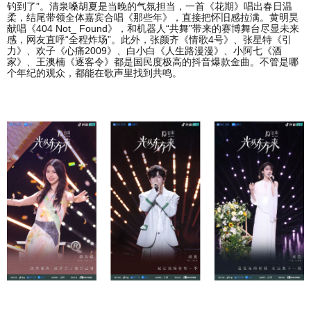
钓到了”。清泉嗓胡夏是当晚的气氛担当，一首《花期》唱出春日温
柔，结尾带领全体嘉宾合唱《那些年》，直接把怀旧感拉满。黄明昊
献唱《404 Not_ Found》，和机器人“共舞”带来的赛博舞台尽显未来
感，网友直呼“全程炸场”。此外，张颜齐《情歌4号》、张星特《引
力》、欢子《心痛2009》、白小白《人生路漫漫》、小阿七《酒
家》、王澳楠《逐客令》都是国民度极高的抖音爆款金曲。不管是哪
个年纪的观众，都能在歌声里找到共鸣。