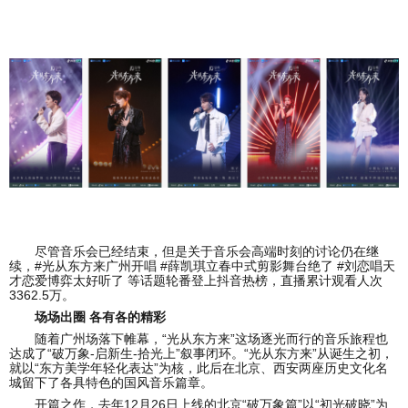
尽管音乐会已经结束，但是关于音乐会高端时刻的讨论仍在继
续，#光从东方来广州开唱 #薛凯琪立春中式剪影舞台绝了 #刘恋唱天
才恋爱博弈太好听了 等话题轮番登上抖音热榜，直播累计观看人次
3362.5万。
场场出圈 各有各的精彩
随着广州场落下帷幕，“光从东方来”这场逐光而行的音乐旅程也
达成了“破万象-启新生-拾光上”叙事闭环。“光从东方来”从诞生之初，
就以“东方美学年轻化表达”为核，此后在北京、西安两座历史文化名
城留下了各具特色的国风音乐篇章。
开篇之作，去年12月26日上线的北京“破万象篇”以“初光破晓”为