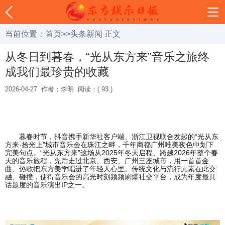
当前位置：
首页
>>
头条新闻
正文
从冬日到暮春，“光从东方来”音乐之旅终
成我们最珍贵的收藏
2026-04-27
作者：李明
阅读：( 93 )
暮春时节，抖音携手新华社客户端、浙江卫视联合发起的“光从东
方来·拾光上”城市音乐会在珠江之畔，千年商都广州唯美夜色中划下
完美句点。“光从东方来”这场从2025年冬天启程、跨越2026年整个春
天的音乐旅程，先后走过北京、西安、广州三座城市，用一首首金
曲、热歌把东方美学唱进了年轻人心里。传统文化与流行元素在此交
融、碰撞，使得音乐会的高光时刻频频刷爆社交平台，成为年度最具
话题度的音乐演出IP之一。