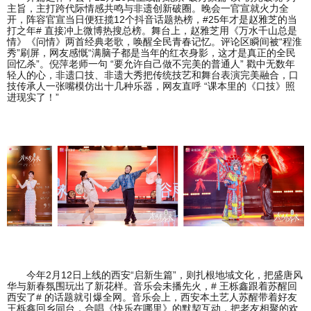
主旨，主打跨代际情感共鸣与非遗创新破圈。晚会一官宣就火力全
开，阵容官宣当日便狂揽12个抖音话题热榜，#25年才是赵雅芝的当
打之年# 直接冲上微博热搜总榜。舞台上，赵雅芝用《万水千山总是
情》《问情》两首经典老歌，唤醒全民青春记忆。评论区瞬间被“程淮
秀”刷屏，网友感慨“满脑子都是当年的红衣身影，这才是真正的全民
回忆杀”。倪萍老师一句 “要允许自己做不完美的普通人” 戳中无数年
轻人的心，非遗口技、非遗大秀把传统技艺和舞台表演完美融合，口
技传承人一张嘴模仿出十几种乐器，网友直呼 “课本里的《口技》照
进现实了！”
今年2月12日上线的西安“启新生篇”，则扎根地域文化，把盛唐风
华与新春氛围玩出了新花样。音乐会未播先火，# 王栎鑫跟着苏醒回
西安了# 的话题就引爆全网。音乐会上，西安本土艺人苏醒带着好友
王栎鑫回乡同台，合唱《快乐在哪里》的默契互动，把老友相聚的欢