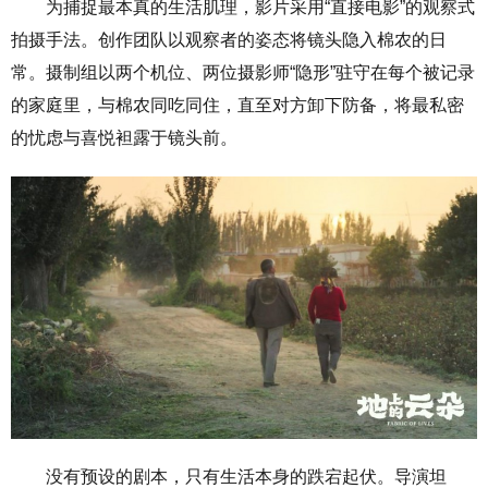
为捕捉最本真的生活肌理，影片采用“直接电影”的观察式
拍摄手法。创作团队以观察者的姿态将镜头隐入棉农的日
常。摄制组以两个机位、两位摄影师“隐形”驻守在每个被记录
的家庭里，与棉农同吃同住，直至对方卸下防备，将最私密
的忧虑与喜悦袒露于镜头前。
没有预设的剧本，只有生活本身的跌宕起伏。导演坦