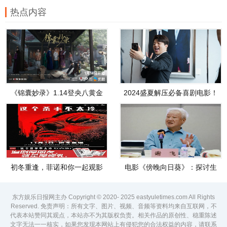
热点内容
《锦囊妙录》1.14登央八黄金
2024盛夏解压必备喜剧电影！
档播出，胡冰卿翟子路书写明
《脑洞大开》6月28日席卷银幕
朝民间奇案故事会
初冬重逢，菲诺和你一起观影
电影《傍晚向日葵》：探讨生
《这个杀手不太冷》
命意义，让女性议题“可见”
东方娱乐日报网主办 Copyright © 2020- 2025 eastyuletimes.com All Rights
Reserved. 免责声明：所有文字、图片、视频、音频等资料均来自互联网，不
代表本站赞同其观点，本站亦不为其版权负责。相关作品的原创性、稳重陈述
文字无法一一核实，如果您发现本网站上有侵犯您的合法权益的内容，请联系